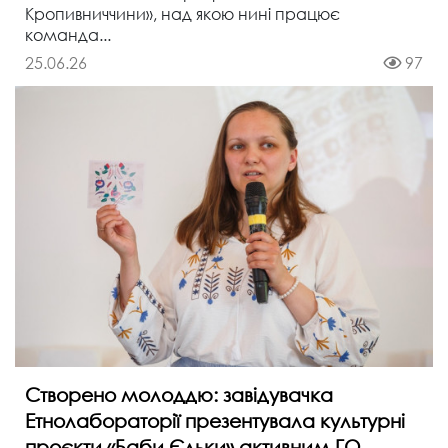
Кропивниччини», над якою нині працює
команда...
25.06.26
97
Створено молоддю: завідувачка
Етнолабораторії презентувала культурні
проєкти «Баби Єльки» активним ГО