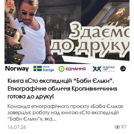
Книга «Сто експедицій “Баби Єльки”.
Етнографічне обличчя Кропивниччини»
готова до друку!
Команда етнографічного проєкту «Баба Єлька»
завершує роботу над книгою «Сто експедицій
“Баби Єльки”», яка...
16.07.26
97