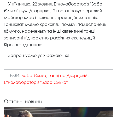
У п"ятницю, 22 жовтня, Етнолабораторія "Баба
Єлька" (вул. Дворцова,12) організовує черговий
майстер-клас із вивчення традиційних танців.
Танцюватимемо краков"як, польку, падеспанець,
яблучко, нареченьку та інші автентичні танці,
записані під час етнографічних експедицій
Кіровоградщиною.
Запрошуємо усіх бажаючих!
ТЕМИ:
Баба Єлька
,
Танці на Дворцовій
,
Етнолабораторія "Баба Єлька"
Останні новини