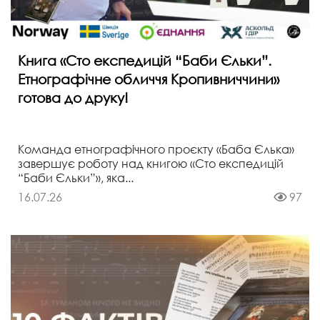
Книга «Сто експедицій “Баби Єльки”.
Етнографічне обличчя Кропивниччини»
готова до друку!
Команда етнографічного проєкту «Баба Єлька»
завершує роботу над книгою «Сто експедицій
“Баби Єльки”», яка...
16.07.26
97