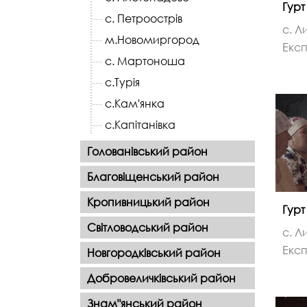
Гурт
с. Петроострів
с. Л
м.Новомиргород
Експ
с. Мартоноша
с.Турія
с.Кам'янка
с.Капітанівка
Голованівський район
Благовіщенський район
Кропивницький район
Гурт
Світловодський район
с. Л
Експ
Новгородківський район
Добровеличківський район
Знам"янський район