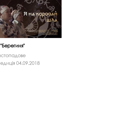
 "Берегиня"
истопадове
едиція 04.09.2018