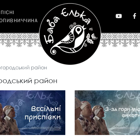
ПІCНІ
РОПИВНИЧЧИНА
ВІДЕО
ргородський район
родський район