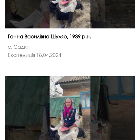
Ганна Василівна Шуляр, 1939 р.н.
с. Садки
Експедиція 18.04.2024