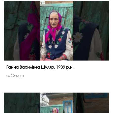
Ганна Василівна Шуляр, 1939 р.н.
с. Садки