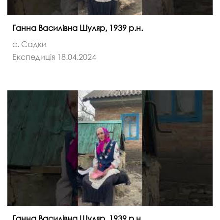
Ганна Василівна Шуляр, 1939 р.н.
с. Садки
Експедиція 18.04.2024
Ганна Василівна Шуляр, 1939 р.н.