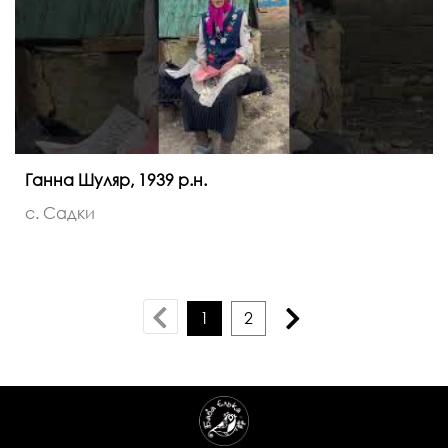
Ганна Шуляр, 1939 р.н.
с. Садки
1
2