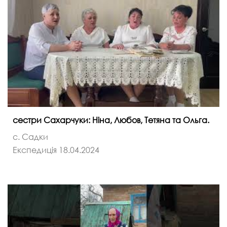
сестри Сахарчуки: Ніна, Любов, Тетяна та Ольга.
с. Садки
Експедиція 18.04.2024