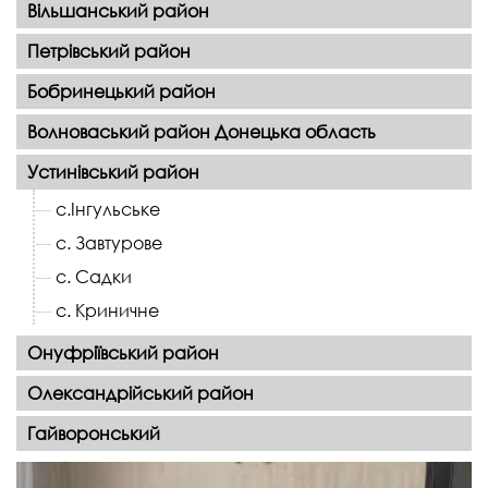
Вільшанський район
Петрівський район
Бобринецький район
Волноваський район Донецька область
Устинівський район
с.Інгульське
с. Завтурове
с. Садки
с. Криничне
Онуфріївський район
Олександрійський район
Гайворонський