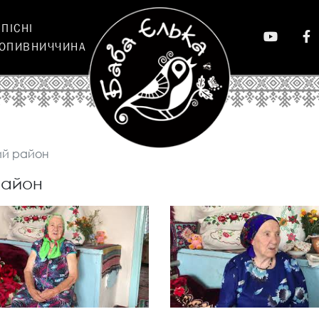
ПІCНІ
РОПИВНИЧЧИНА
ВІДЕО
ий район
район