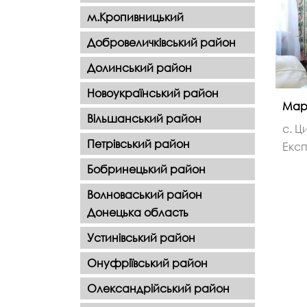
м.Кропивницький
Добровеличківський район
Долинський район
Новоукраїнський район
Марі
Вільшанський район
с. Ц
Петрівський район
Експ
Бобринецький район
Волноваський район
Донецька область
Устинівський район
Онуфріївський район
Олександрійський район