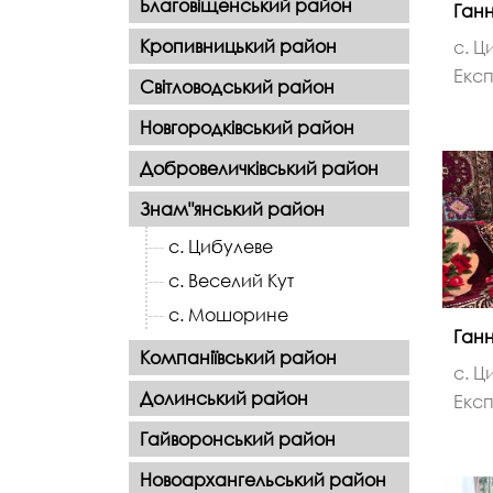
Благовіщенський район
Ганн
Кропивницький район
с. Ц
Експ
Світловодський район
Новгородківський район
Добровеличківський район
Знам"янський район
с. Цибулеве
с. Веселий Кут
с. Мошорине
Ганн
Компаніївський район
с. Ц
Долинський район
Експ
Гайворонський район
Новоархангельський район