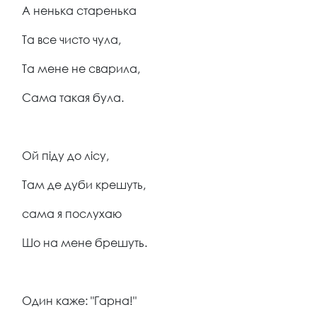
А ненька старенька
Та все чисто чула,
Та мене не сварила,
Сама такая була.
Ой піду до лісу,
Там де дуби крешуть,
сама я послухаю
Шо на мене брешуть.
Один каже: "Гарна!"