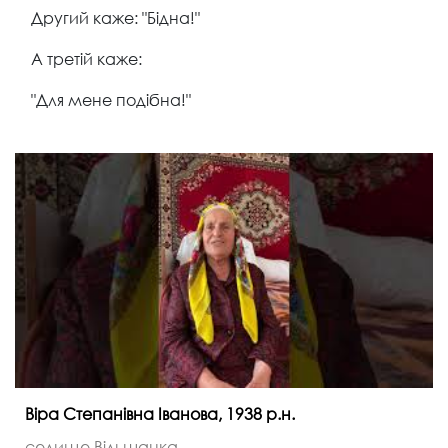
Другий каже: "Бідна!"
А третій каже:
"Для мене подібна!"
Віра Степанівна Іванова, 1938 р.н.
селище Вільшанка