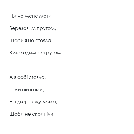
- Била мене мати
Березовим прутом,
Щоби я не стояла
З молодим рекрутом.
А я собі стояла,
Поки півні піли,
На двері воду лляла,
Щоби не скрипіли.